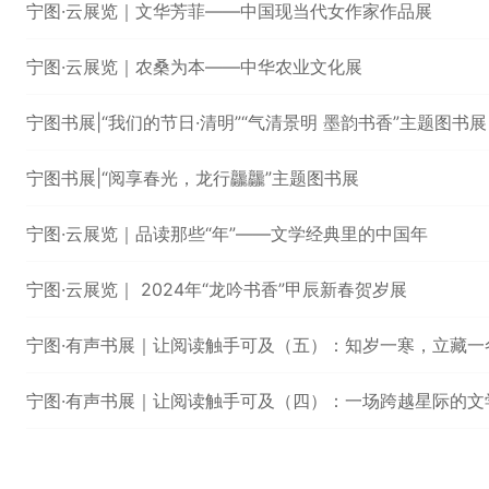
宁图·云展览｜文华芳菲——中国现当代女作家作品展
宁图·云展览｜农桑为本——中华农业文化展
宁图书展|“我们的节日·清明”“气清景明 墨韵书香”主题图书展
宁图书展|“阅享春光，龙行龘龘”主题图书展
宁图·云展览｜品读那些“年”——文学经典里的中国年
宁图·云展览｜ 2024年“龙吟书香”甲辰新春贺岁展
宁图·有声书展｜让阅读触手可及（五）：知岁一寒，立藏一
宁图·有声书展｜让阅读触手可及（四）：一场跨越星际的文