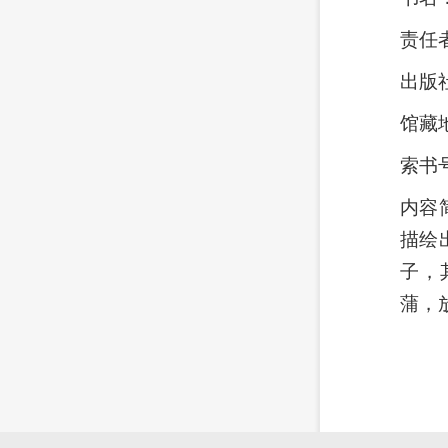
责任
出版
馆藏
索书
内容
描绘
子，
蒲，