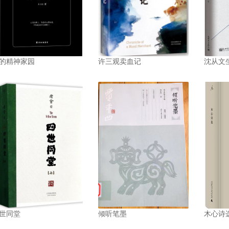
的精神家园
许三观卖血记
沈从文
世同堂
倾听笔墨
木心诗