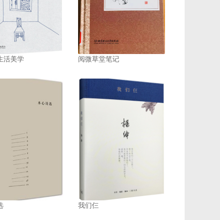
生活美学
阅微草堂笔记
选
我们仨