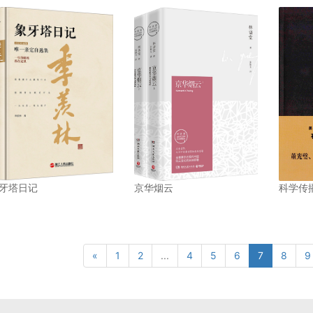
牙塔日记
京华烟云
科学传
«
1
2
...
4
5
6
7
8
9