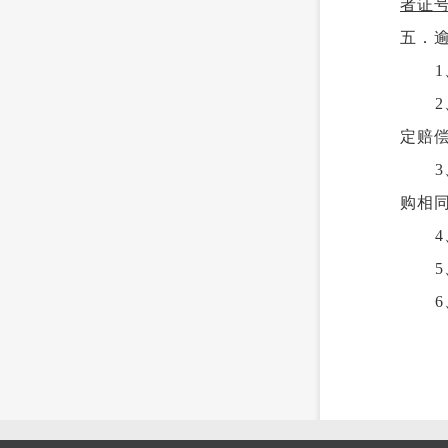
者证
五．
1
定赔
购相
4
5
6