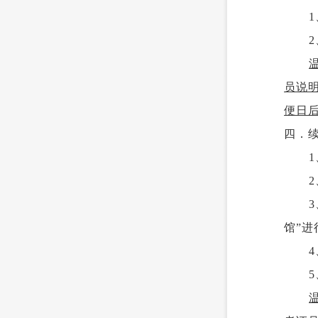
员说
便日
四．
2
馆”进